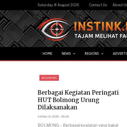
Saturday, 8 August 2026
Contact Us
About U
HOME
NEWS
REGIONS
ADVERT
BOLMONG
Berbagai Kegiatan Peringati
HUT Bolmong Urung
Dilaksanakan
16 March 2020 - 20:18
BOLMONG – Berbagai kegiatan yang bakal