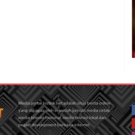
Media portal Instink.net adalah situs berita online
yang digagas oleh sejumlah jurnalis media cetak,
media televisi nasional, media televisi lokal dan
pegiat development berbasis internet.