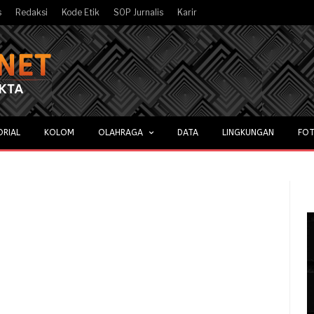
s
Redaksi
Kode Etik
SOP Jurnalis
Karir
ORIAL
KOLOM
OLAHRAGA
DATA
LINGKUNGAN
FOT