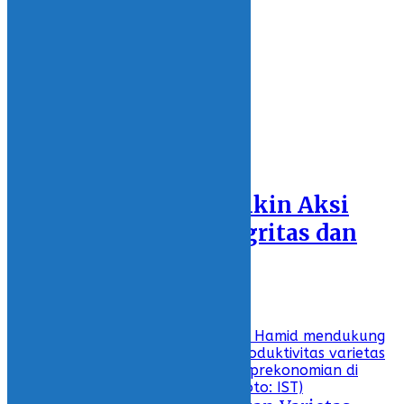
13 March 2021 - 18:44
REGIONS
SULAWESI UTARA
BOLSEL
KOTAMOBAGU
BOLMONG
BOLTIM
BOLMUT
Featured
PN Kotamobagu Bikin Aksi
Bangun Zona Integritas dan
Tolak Gratifikasi
26 February 2021 - 17:37
Recent