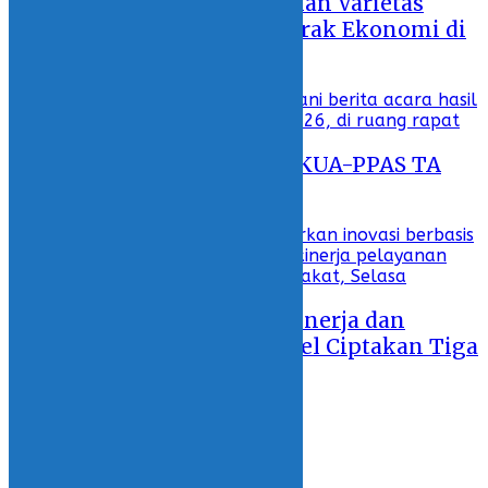
Wabup Deddy Tingkatkan Varietas
Kelapa Sebagai Penggerak Ekonomi di
Bolsel
30 July 2026 - 18:34
DPRD Bolsel Tetapkan KUA-PPAS TA
2027
29 July 2026 - 19:38
Tingkatkan Kualitas Kinerja dan
Pelayanan, Pemda Bolsel Ciptakan Tiga
Inovasi Digital
28 July 2026 - 17:43
ADVERTORIAL
KOLOM
OLAHRAGA
INDONESIA