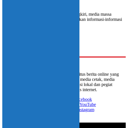
28 November 2018 - 00:48
instink.net, BOLMONG – Tak bisa dipungkiri, media massa
menjadi sarana efektif untuk menyebarluaskan informasi-informasi
dengan…
Media portal Instink.net adalah situs berita online yang
digagas oleh sejumlah jurnalis media cetak, media
televisi nasional, media televisi lokal dan pegiat
development berbasis internet.
Like on Facebook
Subscribe on YouTube
Follow on Instagram