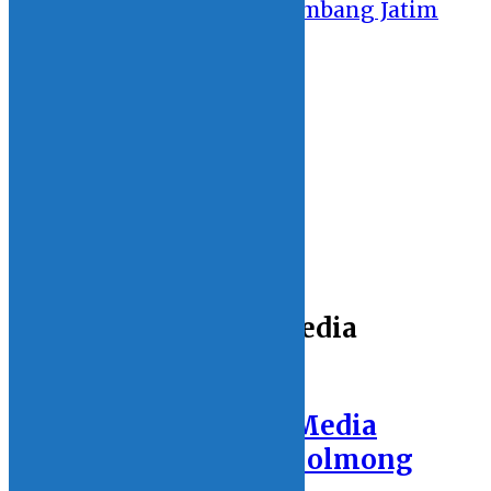
GSI 2019: Sulut Tahan Imbang Jatim
10 October 2019 - 22:29
DATA
LINGKUNGAN
FOTOGRAFI
HIBURAN
ENTERTAINMENT
MY VIDEO
MY HOBBY
MY OPINION
Home
Browsing:
Kontrak Media
BOLMONG
Visitasi dan Validasi Media
Partner Pemerintah Bolmong