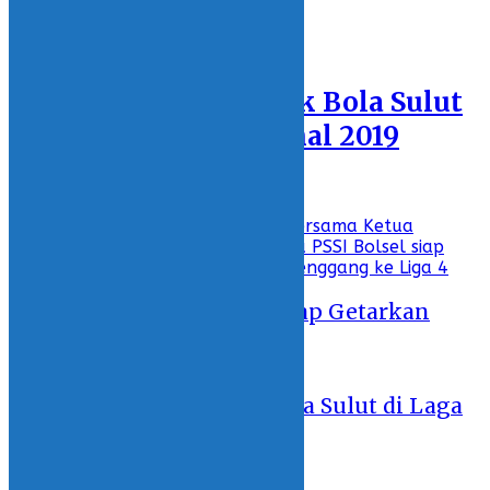
INTERNASIONAL
Featured
Peluang Tim Sepak Bola Sulut
di Laga GSI Nasional 2019
10 October 2019 - 22:48
Recent
Laskar Maleo Bolsel Siap Getarkan
Liga 4 Nasional
13 May 2026 - 23:46
Peluang Tim Sepak Bola Sulut di Laga
GSI Nasional 2019
10 October 2019 - 22:48