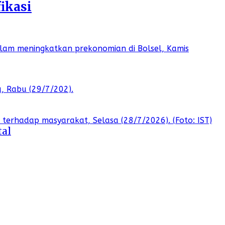
ikasi
tal