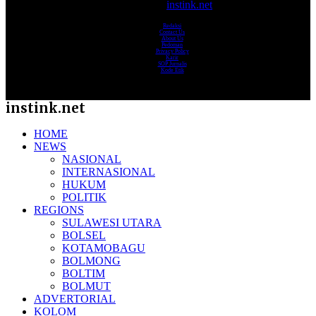
© 2017-2025
instink.net
Redaksi
Contact Us
About Us
Pedoman
Privacy Policy
Karir
SOP Jurnalis
Kode Etik
instink.net
HOME
NEWS
NASIONAL
INTERNASIONAL
HUKUM
POLITIK
REGIONS
SULAWESI UTARA
BOLSEL
KOTAMOBAGU
BOLMONG
BOLTIM
BOLMUT
ADVERTORIAL
KOLOM