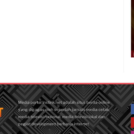
Media portal Instink.net adalah situs berita online
yang digagas oleh sejumlah jurnalis media cetak,
media televisi nasional, media televisi lokal dan
pegiat development berbasis internet.