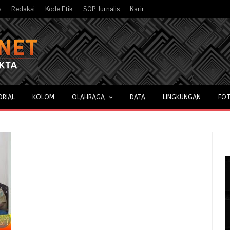
s
Redaksi
Kode Etik
SOP Jurnalis
Karir
ORIAL
KOLOM
OLAHRAGA
DATA
LINGKUNGAN
FOT