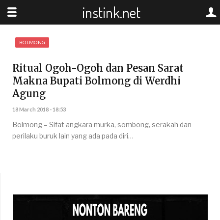
instink.net
BOLMONG
Ritual Ogoh-Ogoh dan Pesan Sarat
Makna Bupati Bolmong di Werdhi
Agung
18 March 2018 - 18:53
Bolmong – Sifat angkara murka, sombong, serakah dan
perilaku buruk lain yang ada pada diri…