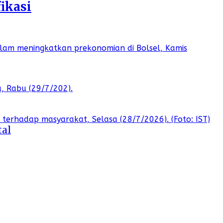
ikasi
tal