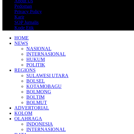
About Us
Pedoman
Privacy Policy
Karir
SOP Jurnalis
Kode Etik
HOME
NEWS
NASIONAL
INTERNASIONAL
HUKUM
POLITIK
REGIONS
SULAWESI UTARA
BOLSEL
KOTAMOBAGU
BOLMONG
BOLTIM
BOLMUT
ADVERTORIAL
KOLOM
OLAHRAGA
INDONESIA
INTERNASIONAL