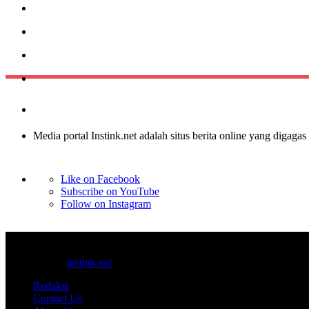
Media portal Instink.net adalah situs berita online yang digagas
Like on Facebook
Subscribe on YouTube
Follow on Instagram
© 2017-2025
instink.net
Redaksi
Contact Us