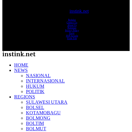
© 2017-2025
instink.net
Redaksi
Contact Us
About Us
Pedoman
Privacy Policy
Karir
SOP Jurnalis
Kode Etik
instink.net
HOME
NEWS
NASIONAL
INTERNASIONAL
HUKUM
POLITIK
REGIONS
SULAWESI UTARA
BOLSEL
KOTAMOBAGU
BOLMONG
BOLTIM
BOLMUT