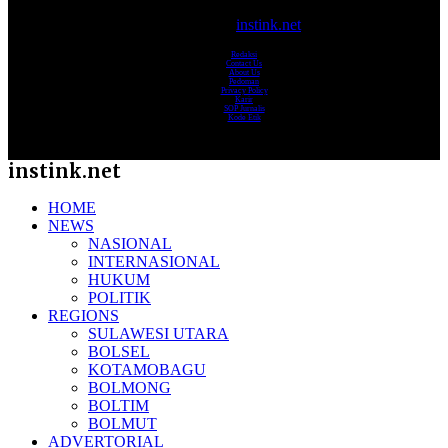
© 2017-2025
instink.net
Redaksi
Contact Us
About Us
Pedoman
Privacy Policy
Karir
SOP Jurnalis
Kode Etik
instink.net
HOME
NEWS
NASIONAL
INTERNASIONAL
HUKUM
POLITIK
REGIONS
SULAWESI UTARA
BOLSEL
KOTAMOBAGU
BOLMONG
BOLTIM
BOLMUT
ADVERTORIAL