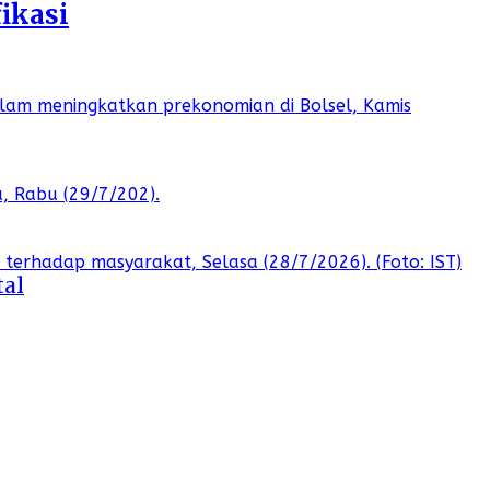
ikasi
tal