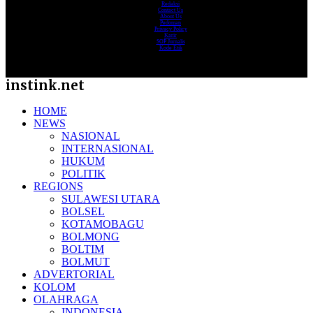
Redaksi
Contact Us
About Us
Pedoman
Privacy Policy
Karir
SOP Jurnalis
Kode Etik
instink.net
HOME
NEWS
NASIONAL
INTERNASIONAL
HUKUM
POLITIK
REGIONS
SULAWESI UTARA
BOLSEL
KOTAMOBAGU
BOLMONG
BOLTIM
BOLMUT
ADVERTORIAL
KOLOM
OLAHRAGA
INDONESIA