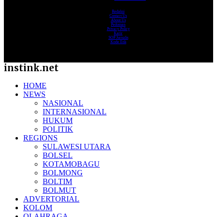
Redaksi
Contact Us
About Us
Pedoman
Privacy Policy
Karir
SOP Jurnalis
Kode Etik
instink.net
HOME
NEWS
NASIONAL
INTERNASIONAL
HUKUM
POLITIK
REGIONS
SULAWESI UTARA
BOLSEL
KOTAMOBAGU
BOLMONG
BOLTIM
BOLMUT
ADVERTORIAL
KOLOM
OLAHRAGA