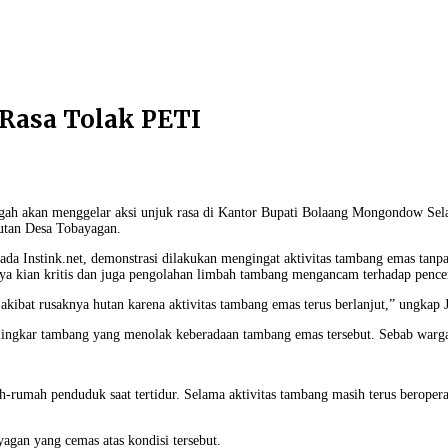
 Rasa Tolak PETI
ngah akan menggelar aksi unjuk rasa di Kantor Bupati Bolaang Mongondow Se
utan Desa Tobayagan.
da Instink.net, demonstrasi dilakukan mengingat aktivitas tambang emas tanpa 
a kian kritis dan juga pengolahan limbah tambang mengancam terhadap pencem
akibat rusaknya hutan karena aktivitas tambang emas terus berlanjut,” ungkap J
a lingkar tambang yang menolak keberadaan tambang emas tersebut. Sebab warga 
h-rumah penduduk saat tertidur. Selama aktivitas tambang masih terus beropera
yagan yang cemas atas kondisi tersebut.