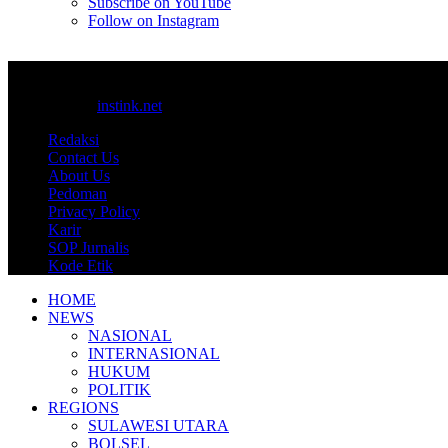
Subscribe on YouTube
Follow on Instagram
© 2017-2025
instink.net
Redaksi
Contact Us
About Us
Pedoman
Privacy Policy
Karir
SOP Jurnalis
Kode Etik
HOME
NEWS
NASIONAL
INTERNASIONAL
HUKUM
POLITIK
REGIONS
SULAWESI UTARA
BOLSEL