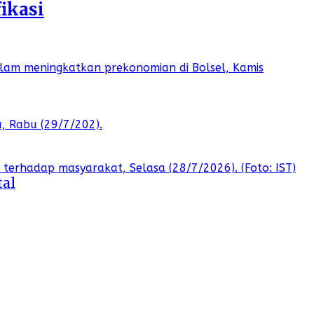
ikasi
tal