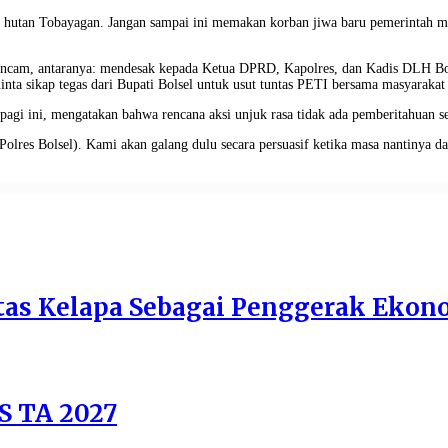
 hutan Tobayagan. Jangan sampai ini memakan korban jiwa baru pemerintah me
ancam, antaranya: mendesak kepada Ketua DPRD, Kapolres, dan Kadis DLH Bolse
nta sikap tegas dari Bupati Bolsel untuk usut tuntas PETI bersama masyaraka
agi ini, mengatakan bahwa rencana aksi unjuk rasa tidak ada pemberitahuan se
Polres Bolsel). Kami akan galang dulu secara persuasif ketika masa nantinya d
as Kelapa Sebagai Penggerak Ekono
S TA 2027