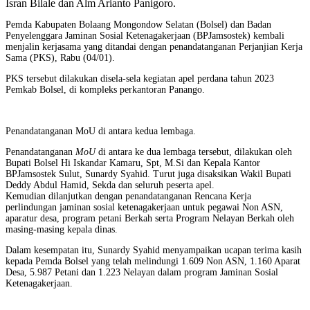
Isran Bilale dan Alm Arianto Panigoro.
Pemda Kabupaten Bolaang Mongondow Selatan (Bolsel) dan Badan
Penyelenggara Jaminan Sosial Ketenagakerjaan (BPJamsostek) kembali
menjalin kerjasama yang ditandai dengan penandatanganan Perjanjian Kerja
Sama (PKS), Rabu (04/01).
PKS tersebut dilakukan disela-sela kegiatan apel perdana tahun 2023
Pemkab Bolsel, di kompleks perkantoran Panango.
Penandatanganan MoU di antara kedua lembaga.
Penandatanganan
MoU
di antara ke dua lembaga tersebut, dilakukan oleh
Bupati Bolsel Hi Iskandar Kamaru, Spt, M.Si dan Kepala Kantor
BPJamsostek Sulut, Sunardy Syahid. Turut juga disaksikan Wakil Bupati
Deddy Abdul Hamid, Sekda dan seluruh peserta apel.
Kemudian dilanjutkan dengan penandatanganan Rencana Kerja
perlindungan jaminan sosial ketenagakerjaan untuk pegawai Non ASN,
aparatur desa, program petani Berkah serta Program Nelayan Berkah oleh
masing-masing kepala dinas.
Dalam kesempatan itu, Sunardy Syahid menyampaikan ucapan terima kasih
kepada Pemda Bolsel yang telah melindungi 1.609 Non ASN, 1.160 Aparat
Desa, 5.987 Petani dan 1.223 Nelayan dalam program Jaminan Sosial
Ketenagakerjaan.