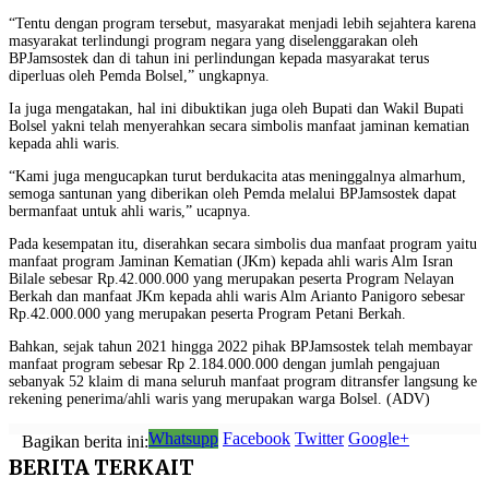
“Tentu dengan program tersebut, masyarakat menjadi lebih sejahtera karena
masyarakat terlindungi program negara yang diselenggarakan oleh
BPJamsostek dan di tahun ini perlindungan kepada masyarakat terus
diperluas oleh Pemda Bolsel,” ungkapnya.
Ia juga mengatakan, hal ini dibuktikan juga oleh Bupati dan Wakil Bupati
Bolsel yakni telah menyerahkan secara simbolis manfaat jaminan kematian
kepada ahli waris.
“Kami juga mengucapkan turut berdukacita atas meninggalnya almarhum,
semoga santunan yang diberikan oleh Pemda melalui BPJamsostek dapat
bermanfaat untuk ahli waris,” ucapnya.
Pada kesempatan itu, diserahkan secara simbolis dua manfaat program yaitu
manfaat program Jaminan Kematian (JKm) kepada ahli waris Alm Isran
Bilale sebesar Rp.42.000.000 yang merupakan peserta Program Nelayan
Berkah dan manfaat JKm kepada ahli waris Alm Arianto Panigoro sebesar
Rp.42.000.000 yang merupakan peserta Program Petani Berkah.
Bahkan, sejak tahun 2021 hingga 2022 pihak BPJamsostek telah membayar
manfaat program sebesar Rp 2.184.000.000 dengan jumlah pengajuan
sebanyak 52 klaim di mana seluruh manfaat program ditransfer langsung ke
rekening penerima/ahli waris yang merupakan warga Bolsel. (ADV)
Whatsupp
Facebook
Twitter
Google+
Bagikan berita ini:
BERITA
TERKAIT