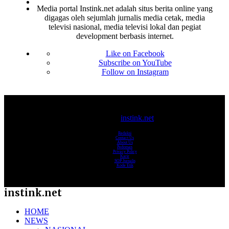
Media portal Instink.net adalah situs berita online yang
digagas oleh sejumlah jurnalis media cetak, media
televisi nasional, media televisi lokal dan pegiat
development berbasis internet.
Like on Facebook
Subscribe on YouTube
Follow on Instagram
© 2017-2025
instink.net
Redaksi
Contact Us
About Us
Pedoman
Privacy Policy
Karir
SOP Jurnalis
Kode Etik
instink.net
HOME
NEWS