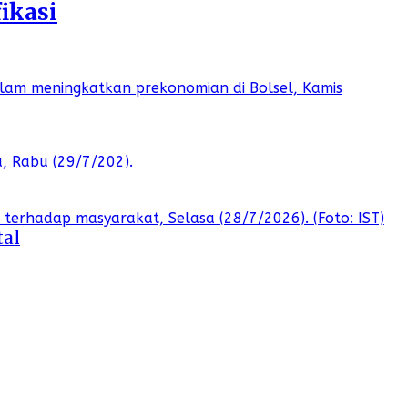
ikasi
tal