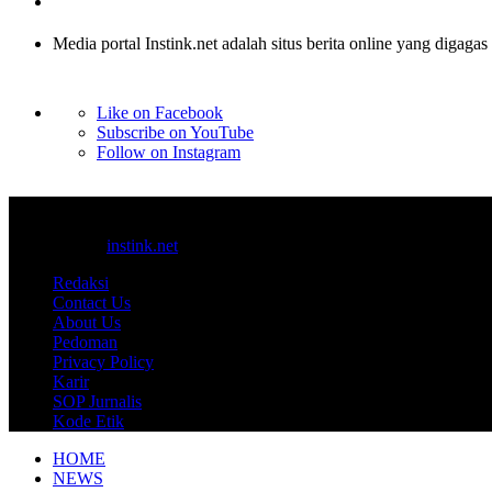
Media portal Instink.net adalah situs berita online yang digagas
Like on Facebook
Subscribe on YouTube
Follow on Instagram
© 2017-2025
instink.net
Redaksi
Contact Us
About Us
Pedoman
Privacy Policy
Karir
SOP Jurnalis
Kode Etik
HOME
NEWS