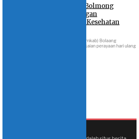
Perayaan HUT RI ke-75 di Bolmong
Berlangsung Khidmat dengan
Mengedepankan Protokol Kesehatan
17 August 2020 - 21:22
BOLMONG – Pemerintah Kabupaten (Pemkab) Bolaang
Mongondow (Bolmong) menggelar rangkaian perayaan hari ulang
tahun (HUT)…
Media portal Instink.net adalah situs berita