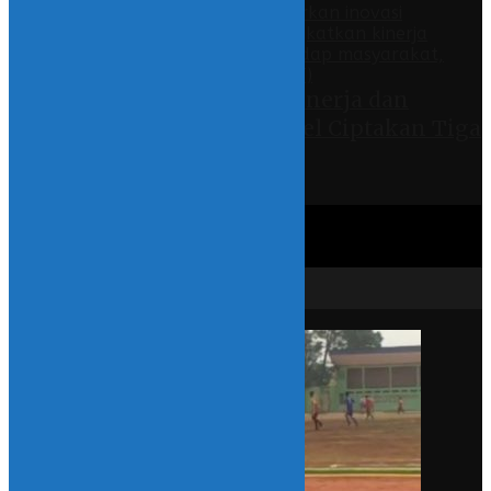
Tingkatkan Kualitas Kinerja dan
Pelayanan, Pemda Bolsel Ciptakan Tiga
Inovasi Digital
28 July 2026 - 17:43
ADVERTORIAL
KOLOM
OLAHRAGA
INDONESIA
INTERNASIONAL
Featured