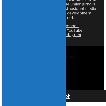
online yang digagas oleh sejumlah jurnalis
media cetak, media televisi nasional, media
televisi lokal dan pegiat development
berbasis internet.
Like on Facebook
Subscribe on YouTube
Follow on Instagram
© 2017-2025
instink.net
Redaksi
Contact Us
About Us
Pedoman
Privacy Policy
Karir
SOP Jurnalis
Kode Etik
instink.net