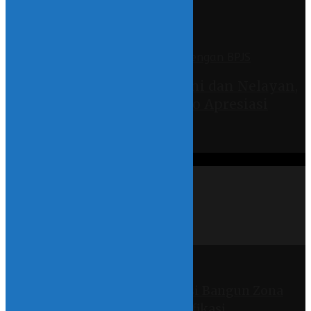
Desa
17 March 2021 - 09:24
Asuransikan 7.500 Petani dan Nelayan,
Aktivis Buruh Gorontalo Apresiasi
Pemda Bolsel
13 March 2021 - 18:44
REGIONS
SULAWESI UTARA
BOLSEL
KOTAMOBAGU
BOLMONG
BOLTIM
BOLMUT
Featured
PN Kotamobagu Bikin Aksi Bangun Zona
Integritas dan Tolak Gratifikasi