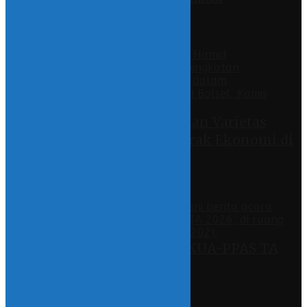
26 February 2021 - 17:37
Recent
Wabup Deddy Tingkatkan Varietas
Kelapa Sebagai Penggerak Ekonomi di
Bolsel
30 July 2026 - 18:34
DPRD Bolsel Tetapkan KUA-PPAS TA
2027
29 July 2026 - 19:38