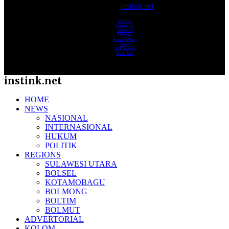
© 2017-2025
instink.net
Redaksi
Contact Us
About Us
Pedoman
Privacy Policy
Karir
SOP Jurnalis
Kode Etik
instink.net
HOME
NEWS
NASIONAL
INTERNASIONAL
HUKUM
POLITIK
REGIONS
SULAWESI UTARA
BOLSEL
KOTAMOBAGU
BOLMONG
BOLTIM
BOLMUT
ADVERTORIAL
KOLOM