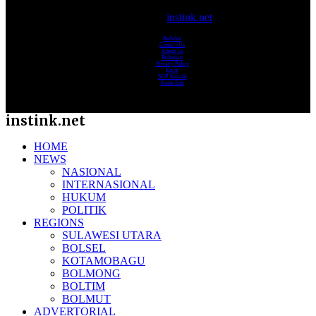
© 2017-2025
instink.net
Redaksi
Contact Us
About Us
Pedoman
Privacy Policy
Karir
SOP Jurnalis
Kode Etik
instink.net
HOME
NEWS
NASIONAL
INTERNASIONAL
HUKUM
POLITIK
REGIONS
SULAWESI UTARA
BOLSEL
KOTAMOBAGU
BOLMONG
BOLTIM
BOLMUT
ADVERTORIAL