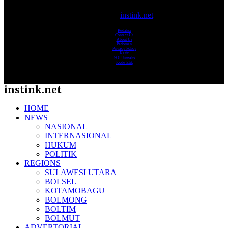
© 2017-2025
instink.net
Redaksi
Contact Us
About Us
Pedoman
Privacy Policy
Karir
SOP Jurnalis
Kode Etik
instink.net
HOME
NEWS
NASIONAL
INTERNASIONAL
HUKUM
POLITIK
REGIONS
SULAWESI UTARA
BOLSEL
KOTAMOBAGU
BOLMONG
BOLTIM
BOLMUT
ADVERTORIAL